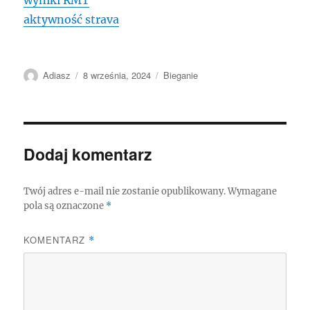
wyniki RMT
aktywność strava
Autor
Data
Kategorie
Adiasz
8 września, 2024
Bieganie
publikacji
Dodaj komentarz
Twój adres e-mail nie zostanie opublikowany.
Wymagane
pola są oznaczone
*
KOMENTARZ
*