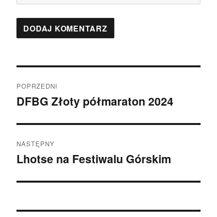
Nawigacja
POPRZEDNI
wpisu
DFBG Złoty półmaraton 2024
Poprzedni
wpis:
NASTĘPNY
Lhotse na Festiwalu Górskim
Następny
wpis: