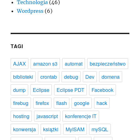
Technologia
(46)
Wordpress
(6)
TAGI
AJAX
amazon s3
automat
bezpieczeństwo
biblioteki
crontab
debug
Dev
domena
dump
Eclipse
Eclipse PDT
Facebook
firebug
firefox
flash
google
hack
hosting
javascript
konferencje IT
konwersja
książki
MyISAM
mySQL