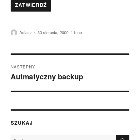
Autor
Data
Kategorie
Adiasz
30 sierpnia, 2000
Inne
publikacji
Nawigacja
NASTĘPNY
wpisu
Autmatyczny backup
Następny
wpis:
SZUKAJ
SZU
Szukaj: