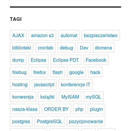
TAGI
AJAX
amazon s3
automat
bezpieczeństwo
biblioteki
crontab
debug
Dev
domena
dump
Eclipse
Eclipse PDT
Facebook
firebug
firefox
flash
google
hack
hosting
javascript
konferencje IT
konwersja
książki
MyISAM
mySQL
nasza-klasa
ORDER BY
php
plugin
postgres
PostgreSQL
pozycjonowanie