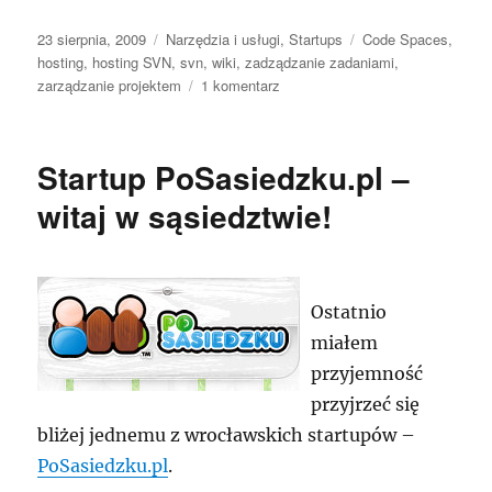
Data
Kategorie
Tagi
23 sierpnia, 2009
Narzędzia i usługi
,
Startups
Code Spaces
,
publikacji
hosting
,
hosting SVN
,
svn
,
wiki
,
zadządzanie zadaniami
,
do
zarządzanie projektem
1 komentarz
Code
Spaces
–
Startup PoSasiedzku.pl –
hosting
SVN
witaj w sąsiedztwie!
i
nie
tylko
Ostatnio
miałem
przyjemność
przyjrzeć się
bliżej jednemu z wrocławskich startupów –
PoSasiedzku.pl
.