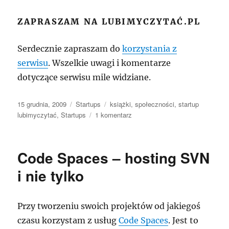
ZAPRASZAM NA LUBIMYCZYTAĆ.PL
Serdecznie zapraszam do
korzystania z
serwisu
. Wszelkie uwagi i komentarze
dotyczące serwisu mile widziane.
Data
Kategorie
Tagi
15 grudnia, 2009
Startups
książki
,
społeczności
,
startup
publikacji
do
lubimyczytać
,
Startups
1 komentarz
Startup
LubimyCzytać.pl
–
Code Spaces – hosting SVN
społeczność
czytelników!
i nie tylko
Przy tworzeniu swoich projektów od jakiegoś
czasu korzystam z usług
Code Spaces
. Jest to