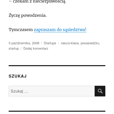
– czekam z niecierpliwością.
Życzę powodzenia.
Tymczasem
zapraszam do sąsiedztwa!
Data
Kategorie
Tagi
5 października, 2008
Startups
nasza-klasa
,
posasiedzku
,
publikacji
do
startup
Dodaj komentarz
Startup
PoSasiedzku.pl
–
witaj
w
SZUKAJ
sąsiedztwie!
SZU
Szukaj: