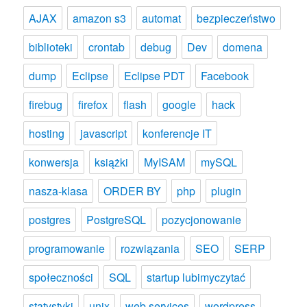
AJAX
amazon s3
automat
bezpieczeństwo
biblioteki
crontab
debug
Dev
domena
dump
Eclipse
Eclipse PDT
Facebook
firebug
firefox
flash
google
hack
hosting
javascript
konferencje IT
konwersja
książki
MyISAM
mySQL
nasza-klasa
ORDER BY
php
plugin
postgres
PostgreSQL
pozycjonowanie
programowanie
rozwiązania
SEO
SERP
społeczności
SQL
startup lubimyczytać
statystyki
unix
web services
wordpress