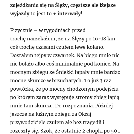
zajeżdżania się na Ślęży, częstsze ale lżejsze
wyjazdy
to jest to +
interwały
!
Fizycznie – w tygodniach przed
trochę narzekałem, że na Ślęży po 16-18 km
coś trochę czasami czułem lewe kolano.
Dostałem tejpy w czwartek. Na biegu mnie nic
nie bolało albo coś minimalnie pod koniec. Na
mocnym zbiegu ze Śnieżki łapały mnie bardzo
mocne skurcze w brzuchatych. To już 3 raz
powtórka, że po mocny chodzonym podejściu
po którym zaraz występuje stromy zbieg łapią
mnie tam skurcze. Do rozpoznania. Później
jeszcze na luźnym zbiegu za Okraj
przywodziciele czułem ale bez tragedii i
rozeszły się. Szok, że ostatnie 2 chopki po 50 i