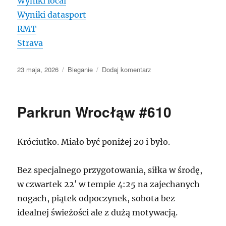
Wyniki local
Wyniki datasport
RMT
Strava
Data
Kategorie
do
23 maja, 2026
Bieganie
Dodaj komentarz
publikacji
20
Bieg
Lupusa
Parkrun Wrocłąw #610
w
Bartkowie
Króciutko. Miało być poniżej 20 i było.
Bez specjalnego przygotowania, siłka w środę,
w czwartek 22′ w tempie 4:25 na zajechanych
nogach, piątek odpoczynek, sobota bez
idealnej świeżości ale z dużą motywacją.