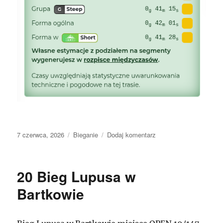
Data
Kategorie
do
7 czerwca, 2026
Bieganie
Dodaj komentarz
publikacji
32
Bieg
na
20 Bieg Lupusa w
Ślężę
Bartkowie