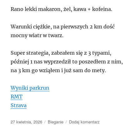
Rano lekki makaron, żel, kawa + kofeina.
Warunki ciężkie, na pierwszych 2 km dość
mocny wiatr w twarz.
Super strategia, zabrałem się z 3 typami,
później 1 nas wyprzedził to poszedłem z nim,
na 3 km go wziąłem i już sam do mety.
Wyniki parkrun
RMT
Strava
Data
Kategorie
do
27 kwietnia, 2026
Bieganie
Dodaj komentarz
publikacji
Parkrun
Wrocłąw