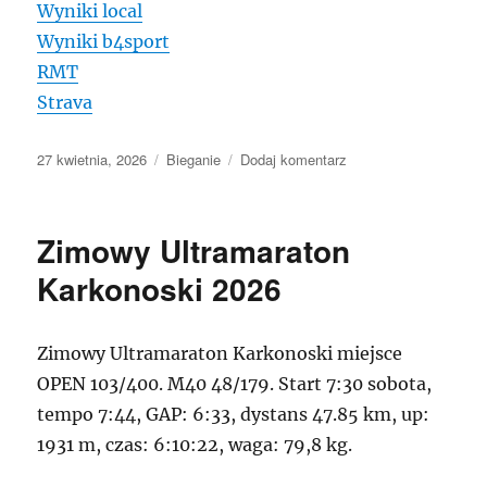
Wyniki local
Wyniki b4sport
RMT
Strava
Data
Kategorie
do
27 kwietnia, 2026
Bieganie
Dodaj komentarz
publikacji
Kudowska
Sztafeta
Górska
Zimowy Ultramaraton
E1
2026
Karkonoski 2026
Zimowy Ultramaraton Karkonoski miejsce
OPEN 103/400. M40 48/179. Start 7:30 sobota,
tempo 7:44, GAP: 6:33, dystans 47.85 km, up:
1931 m, czas: 6:10:22, waga: 79,8 kg.