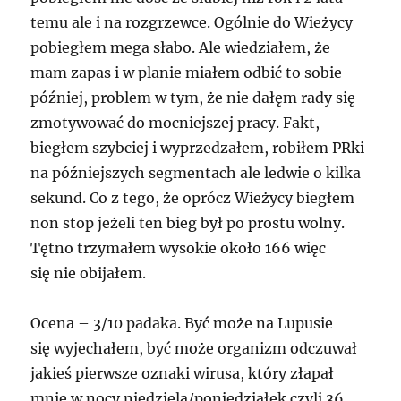
temu ale i na rozgrzewce. Ogólnie do Wieżycy
pobiegłem mega słabo. Ale wiedziałem, że
mam zapas i w planie miałem odbić to sobie
później, problem w tym, że nie dałęm rady się
zmotywować do mocniejszej pracy. Fakt,
biegłem szybciej i wyprzedzałem, robiłem PRki
na późniejszych segmentach ale ledwie o kilka
sekund. Co z tego, że oprócz Wieżycy biegłem
non stop jeżeli ten bieg był po prostu wolny.
Tętno trzymałem wysokie około 166 więc
się nie obijałem.
Ocena – 3/10 padaka. Być może na Lupusie
się wyjechałem, być może organizm odczuwał
jakieś pierwsze oznaki wirusa, który złapał
mnie w nocy niedziela/poniedziałek czyli 36