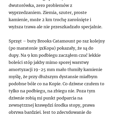
dwutorówka, zero problemów z
wyprzedzaniem. Ziemia, szuter, proste
kamienie, może 2 km trochę zarośnięte i
wyższa trawa ale nie przeszkadzało specjalnie.
Sprzęt – buty Brooks Catamount po raz kolejny
(po maratonie 3xKopa) pokazały, że są do
dupy. Na 9 km podbiegu zacząłem czuć lekkie
boleści stóp jakby mimo sporej warstwy
amortyzacji 19-25 mm mało tłumiły kamienie
myślę, że przy dłuższym dystansie miałbym
podobne bóle co na Kopie. Co dziwne czułem to
tylko na podbiegu, na zbiegu nie. Poza tym
dziwnie robią mi punkt podparcia na
zewnętrznej krawędzi środka stopy, prawa
obrywa bardziej. Jest to zdecydowanie do