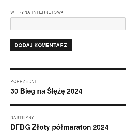
WITRYNA INTERNETOWA
Nawigacja
POPRZEDNI
wpisu
30 Bieg na Ślężę 2024
Poprzedni
wpis:
NASTĘPNY
DFBG Złoty półmaraton 2024
Następny
wpis: