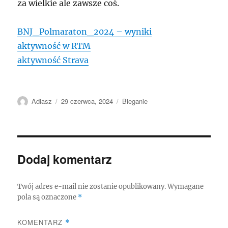
za wielkie ale zawsze coś.
BNJ_Polmaraton_2024 – wyniki
aktywność w RTM
aktywność Strava
Autor
Data
Kategorie
Adiasz
29 czerwca, 2024
Bieganie
publikacji
Dodaj komentarz
Twój adres e-mail nie zostanie opublikowany.
Wymagane
pola są oznaczone
*
KOMENTARZ
*