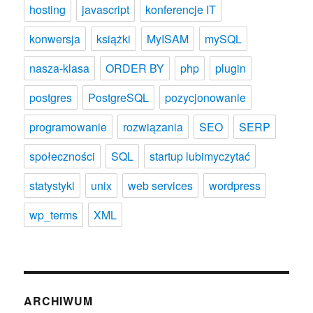
hosting
javascript
konferencje IT
konwersja
książki
MyISAM
mySQL
nasza-klasa
ORDER BY
php
plugin
postgres
PostgreSQL
pozycjonowanie
programowanie
rozwiązania
SEO
SERP
społeczności
SQL
startup lubimyczytać
statystyki
unix
web services
wordpress
wp_terms
XML
ARCHIWUM