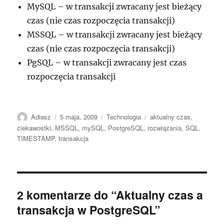
MySQL – w transakcji zwracany jest bieżący
czas (nie czas rozpoczęcia transakcji)
MSSQL – w transakcji zwracany jest bieżący
czas (nie czas rozpoczęcia transakcji)
PgSQL – w transakcji zwracany jest czas
rozpoczęcia transakcji
Autor
Data
Kategorie
Tagi
Adiasz
5 maja, 2009
Technologia
aktualny czas
,
publikacji
ciekawostki
,
MSSQL
,
mySQL
,
PostgreSQL
,
rozwiązania
,
SQL
,
TIMESTAMP
,
transakcja
2 komentarze do “Aktualny czas a
transakcja w PostgreSQL”