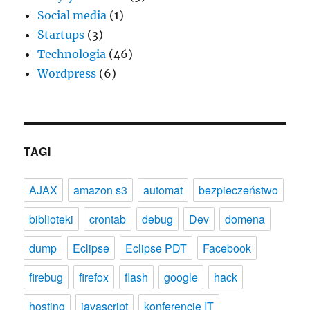
Social media
(1)
Startups
(3)
Technologia
(46)
Wordpress
(6)
TAGI
AJAX
amazon s3
automat
bezpieczeństwo
biblioteki
crontab
debug
Dev
domena
dump
Eclipse
Eclipse PDT
Facebook
firebug
firefox
flash
google
hack
hosting
javascript
konferencje IT