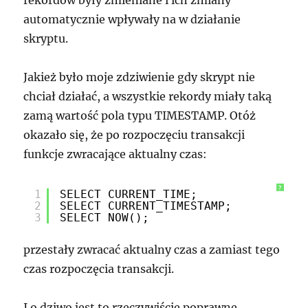
rekordów były zmieniane i ich zmiany
automatycznie wpływały na w działanie
skryptu.
Jakież było moje zdziwienie gdy skrypt nie
chciał działać, a wszystkie rekordy miały taką
zamą wartość pola typu TIMESTAMP. Otóż
okazało się, że po rozpoczęciu transakcji
funkcje zwracające aktualny czas:
?
1
SELECT CURRENT_TIME;
2
SELECT CURRENT_TIMESTAMP;
3
SELECT NOW();
przestały zwracać aktualny czas a zamiast tego
czas rozpoczęcia transakcji.
I o dziwo jest to rzeczywiście poprawne