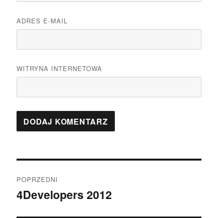
ADRES E-MAIL
WITRYNA INTERNETOWA
Nawigacja
POPRZEDNI
wpisu
4Developers 2012
Poprzedni
wpis: