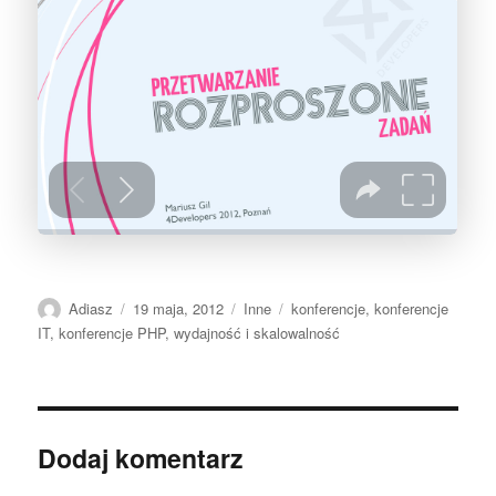
Autor
Data
Kategorie
Tagi
Adiasz
19 maja, 2012
Inne
konferencje
,
konferencje
publikacji
IT
,
konferencje PHP
,
wydajność i skalowalność
Dodaj komentarz