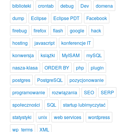
biblioteki
crontab
debug
Dev
domena
dump
Eclipse
Eclipse PDT
Facebook
firebug
firefox
flash
google
hack
hosting
javascript
konferencje IT
konwersja
książki
MyISAM
mySQL
nasza-klasa
ORDER BY
php
plugin
postgres
PostgreSQL
pozycjonowanie
programowanie
rozwiązania
SEO
SERP
społeczności
SQL
startup lubimyczytać
statystyki
unix
web services
wordpress
wp_terms
XML