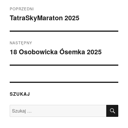
Nawigacja
POPRZEDNI
wpisu
TatraSkyMaraton 2025
Poprzedni
wpis:
NASTĘPNY
18 Osobowicka Ósemka 2025
Następny
wpis:
SZUKAJ
SZU
Szukaj: