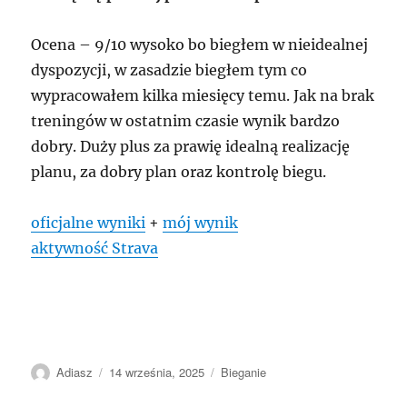
Ocena – 9/10 wysoko bo biegłem w nieidealnej
dyspozycji, w zasadzie biegłem tym co
wypracowałem kilka miesięcy temu. Jak na brak
treningów w ostatnim czasie wynik bardzo
dobry. Duży plus za prawię idealną realizację
planu, za dobry plan oraz kontrolę biegu.
oficjalne wyniki
+
mój wynik
aktywność Strava
Autor
Data
Kategorie
Adiasz
14 września, 2025
Bieganie
publikacji