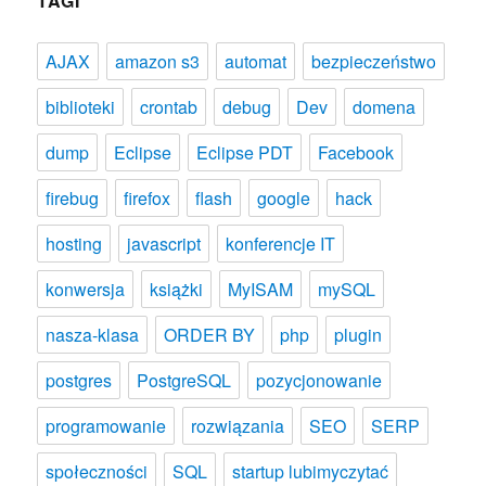
TAGI
AJAX
amazon s3
automat
bezpieczeństwo
biblioteki
crontab
debug
Dev
domena
dump
Eclipse
Eclipse PDT
Facebook
firebug
firefox
flash
google
hack
hosting
javascript
konferencje IT
konwersja
książki
MyISAM
mySQL
nasza-klasa
ORDER BY
php
plugin
postgres
PostgreSQL
pozycjonowanie
programowanie
rozwiązania
SEO
SERP
społeczności
SQL
startup lubimyczytać