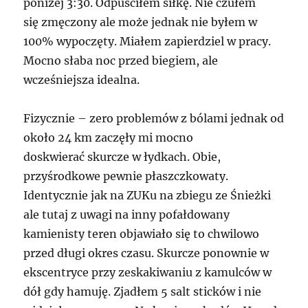
poniżej 3:30. Odpuściłem siłkę. Nie czułem
się zmęczony ale może jednak nie byłem w
100% wypoczęty. Miałem zapierdziel w pracy.
Mocno słaba noc przed biegiem, ale
wcześniejsza idealna.
Fizycznie – zero problemów z bólami jednak od
około 24 km zaczęły mi mocno
doskwierać skurcze w łydkach. Obie,
przyśrodkowe pewnie płaszczkowaty.
Identycznie jak na ZUKu na zbiegu ze Śnieżki
ale tutaj z uwagi na inny pofałdowany
kamienisty teren objawiało się to chwilowo
przed długi okres czasu. Skurcze ponownie w
ekscentryce przy zeskakiwaniu z kamulców w
dół gdy hamuję. Zjadłem 5 salt sticków i nie