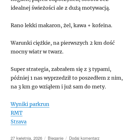
idealnej świeżości ale z dużą motywacją.
Rano lekki makaron, żel, kawa + kofeina.
Warunki ciężkie, na pierwszych 2 km dość
mocny wiatr w twarz.
Super strategia, zabrałem się z 3 typami,
później 1 nas wyprzedził to poszedłem z nim,
na 3 km go wziąłem i już sam do mety.
Wyniki parkrun
RMT
Strava
Data
Kategorie
do
27 kwietnia, 2026
Bieganie
Dodaj komentarz