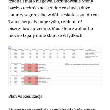
trudne i mało biegowe. Borumowskie Steny
bardzo techniczne i trudne co chwila duże
kamory w górę albo w dół, zeskoki z 30-60 cm.
Tam ucierpiały moje łydki, czułem też
piszczelowe przednie. Musiałem zwolnić bo
mocno łapały mnie skurcze w łydkach.
Plan vs Realizacja
Muszę zaznaczyć, że rozpiska nie była super