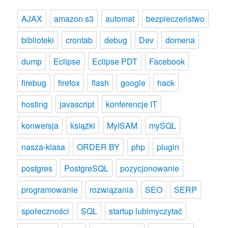
AJAX
amazon s3
automat
bezpieczeństwo
biblioteki
crontab
debug
Dev
domena
dump
Eclipse
Eclipse PDT
Facebook
firebug
firefox
flash
google
hack
hosting
javascript
konferencje IT
konwersja
książki
MyISAM
mySQL
nasza-klasa
ORDER BY
php
plugin
postgres
PostgreSQL
pozycjonowanie
programowanie
rozwiązania
SEO
SERP
społeczności
SQL
startup lubimyczytać