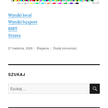
Wyniki local
Wyniki b4sport
RMT
Strava
Data
Kategorie
do
27 kwietnia, 2026
Bieganie
Dodaj komentarz
publikacji
Kudowska
Sztafeta
Górska
E1
2026
SZUKAJ
SZU
Szukaj: