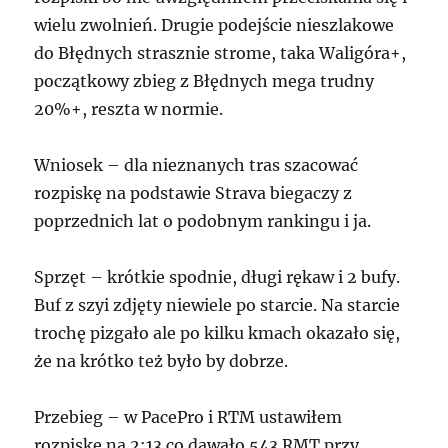
wielu zwolnień. Drugie podejście nieszlakowe
do Błędnych strasznie strome, taka Waligóra+,
początkowy zbieg z Błędnych mega trudny
20%+, reszta w normie.
Wniosek – dla nieznanych tras szacować
rozpiskę na podstawie Strava biegaczy z
poprzednich lat o podobnym rankingu i ja.
Sprzęt – krótkie spodnie, długi rękaw i 2 bufy.
Buf z szyi zdjęty niewiele po starcie. Na starcie
trochę pizgało ale po kilku kmach okazało się,
że na krótko też było by dobrze.
Przebieg – w PacePro i RTM ustawiłem
rozpiskę na 2:13 co dawało 543 RMT przy