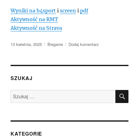
Wyniki na b4sport
i
screen
i
pdf
Aktywność na RMT
Aktywność na Strava
Data
Kategorie
do
13 kwietnia, 2025
Bieganie
Dodaj komentarz
publikacji
Półmaraton
Błędne
Skały
SZUKAJ
SZU
Szukaj:
KATEGORIE