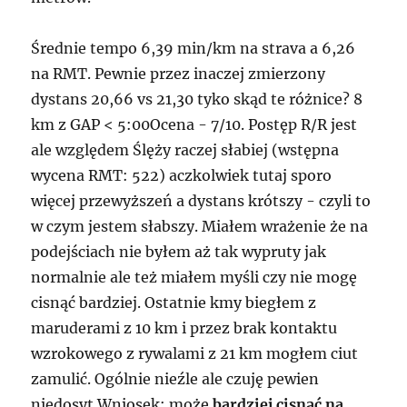
Średnie tempo 6,39 min/km na strava a 6,26
na RMT. Pewnie przez inaczej zmierzony
dystans 20,66 vs 21,30 tyko skąd te różnice? 8
km z GAP < 5:00Ocena - 7/10. Postęp R/R jest
ale względem Ślęży raczej słabiej (wstępna
wycena RMT: 522) aczkolwiek tutaj sporo
więcej przewyższeń a dystans krótszy - czyli to
w czym jestem słabszy. Miałem wrażenie że na
podejściach nie byłem aż tak wypruty jak
normalnie ale też miałem myśli czy nie mogę
cisnąć bardziej. Ostatnie kmy biegłem z
maruderami z 10 km i przez brak kontaktu
wzrokowego z rywalami z 21 km mogłem ciut
zamulić. Ogólnie nieźle ale czuję pewien
niedosyt.Wniosek: może
bardziej cisnąć na