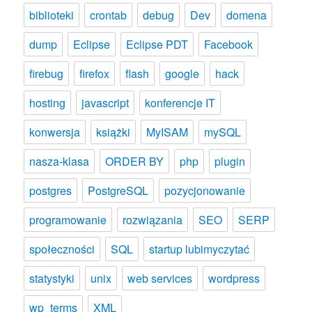
biblioteki
crontab
debug
Dev
domena
dump
Eclipse
Eclipse PDT
Facebook
firebug
firefox
flash
google
hack
hosting
javascript
konferencje IT
konwersja
książki
MyISAM
mySQL
nasza-klasa
ORDER BY
php
plugin
postgres
PostgreSQL
pozycjonowanie
programowanie
rozwiązania
SEO
SERP
społeczności
SQL
startup lubimyczytać
statystyki
unix
web services
wordpress
wp_terms
XML