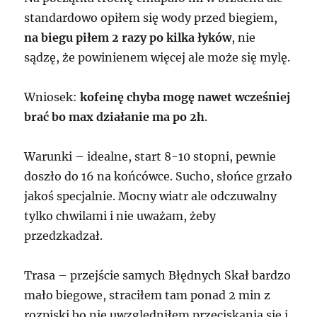
standardowo opiłem się wody przed biegiem,
na biegu piłem 2 razy po kilka łyków
, nie
sądzę, że powinienem więcej ale może się mylę.
Wniosek:
kofeinę chyba mogę nawet wcześniej
brać bo max działanie ma po 2h
.
Warunki – idealne, start 8-10 stopni, pewnie
doszło do 16 na końcówce. Sucho, słońce grzało
jakoś specjalnie. Mocny wiatr ale odczuwalny
tylko chwilami i nie uważam, żeby
przedzkadzał.
Trasa – przejście samych Błędnych Skał bardzo
mało biegowe, straciłem tam ponad 2 min z
rozpiski bo nie uwzględniłem przeciskania się i