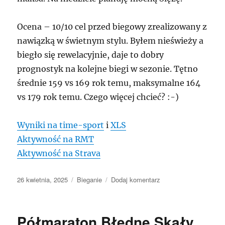
Ocena – 10/10 cel przed biegowy zrealizowany z
nawiązką w świetnym stylu. Byłem nieświeży a
biegło się rewelacyjnie, daje to dobry
prognostyk na kolejne biegi w sezonie. Tętno
średnie 159 vs 169 rok temu, maksymalne 164
vs 179 rok temu. Czego więcej chcieć? :-)
Wyniki na time-sport
i
XLS
Aktywność na RMT
Aktywność na Strava
Data
Kategorie
do
26 kwietnia, 2025
Bieganie
Dodaj komentarz
publikacji
Wiszeńska
zaDyszka
2025
Półmaraton Błędne Skały