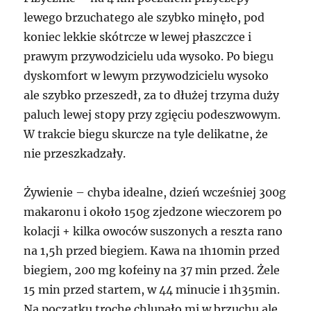
lewego brzuchatego ale szybko minęło, pod
koniec lekkie skótrcze w lewej płaszczce i
prawym przywodzicielu uda wysoko. Po biegu
dyskomfort w lewym przywodzicielu wysoko
ale szybko przeszedł, za to dłużej trzyma duży
paluch lewej stopy przy zgięciu podeszwowym.
W trakcie biegu skurcze na tyle delikatne, że
nie przeszkadzały.
Żywienie – chyba idealne, dzień wcześniej 300g
makaronu i około 150g zjedzone wieczorem po
kolacji + kilka owoców suszonych a reszta rano
na 1,5h przed biegiem. Kawa na 1h10min przed
biegiem, 200 mg kofeiny na 37 min przed. Żele
15 min przed startem, w 44 minucie i 1h35min.
Na początku trochę chlupało mi w brzuchu ale