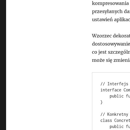
kompresowania d
przesyłanych da
ustawień aplikacj
Wzorzec dekorat
dostosowywanie 
co jest szczegó
może się zmieni
// Interfejs 
interface Com
    public function operation(): string;

}

// Konkretny 
class Concret
    public function operation(): string {
