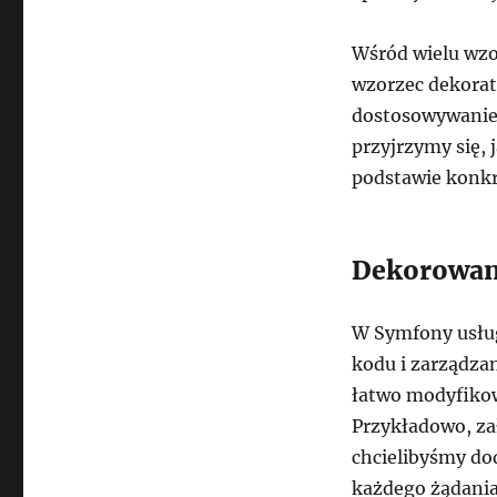
Wśród wielu wz
wzorzec dekorat
dostosowywanie f
przyjrzymy się,
podstawie konk
Dekorowan
W Symfony usług
kodu i zarządza
łatwo modyfikow
Przykładowo, za
chcielibyśmy do
każdego żądania