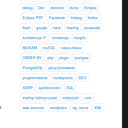
debug
Dev
domena
dump
Eclipse
Eclipse PDT
Facebook
firebug
firefox
flash
google
hack
hosting
javascript
konferencje IT
konwersja
książki
MyISAM
mySQL
nasza-klasa
ORDER BY
php
plugin
postgres
u
PostgreSQL
pozycjonowanie
programowanie
rozwiązania
SEO
SERP
społeczności
SQL
startup lubimyczytać
statystyki
unix
b
web services
wordpress
wp_terms
XML