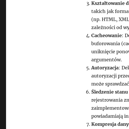
Kształtowanie 
takich jak form
(np. HTML, XML,
zależności od w
Cacheowanie
: 
buforowania (ca
uniknięcie pono
argumentów.
Autoryzacja
: De
autoryzacji prz
może sprawdzać 
Śledzenie stanu
rejestrowania z
zaimplementować
powiadamiają in
Kompresja dany