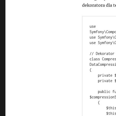
dekoratora dla te
use 
Symfony\Comp
use Symfony\
use Symfony\C
// Dekorator 
class Compres
DataCompressi
{

    private $compressionService;

    private $logger;

    public function __construct(DataCompressionInterface 
$compressionS
    {

        $this->compressionService = $compressionService;

        $this->logger = $logger;
