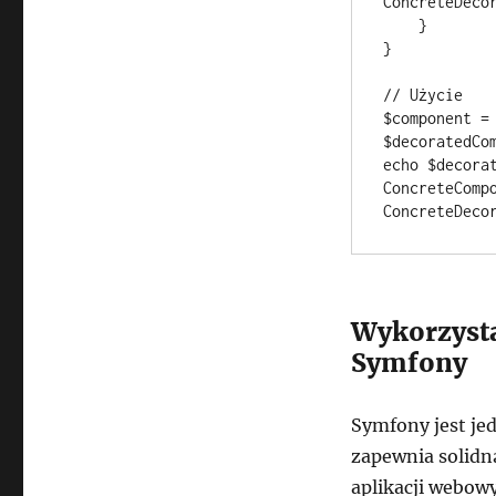
ConcreteDecor
    }

}

// Użycie

$component = 
$decoratedCo
echo $decorat
ConcreteCompo
Wykorzysta
Symfony
Symfony jest je
zapewnia solidn
aplikacji webow