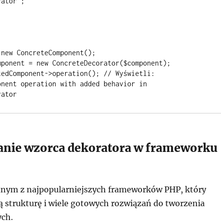
ator";

new ConcreteComponent();

mponent = new ConcreteDecorator($component);

edComponent->operation(); // Wyświetli: 
nent operation with added behavior in 
nie wzorca dekoratora w frameworku
dnym z najpopularniejszych frameworków PHP, który
ą strukturę i wiele gotowych rozwiązań do tworzenia
ych.