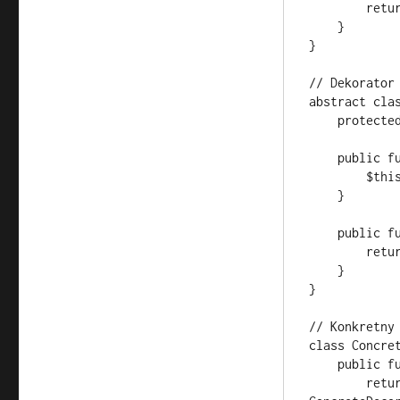
        return "ConcreteComponent operation";

    }

}

// Dekorator 
abstract clas
    protected $component;

    public function __construct(Component $component) {

        $this->component = $component;

    }

    public function operation(): string {

        return $this->component->operation();

    }

}

// Konkretny 
class Concret
    public function operation(): string {

        return parent::operation() . " with added behavior in 