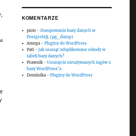
,
KOMENTARZE
piotr
-
Dumpowanie bazy danych w
PostgreSQL (pg_dump)
na
Amega
-
Pluginy do WordPress
Pati
-
Jak usunąć zduplikowane rekody w
tabeli bazy danych?
Prawnik
-
Usunięcie nieużywanych tagów z
bazy WordPress’a
Dominika
-
Pluginy do WordPress
ję
y