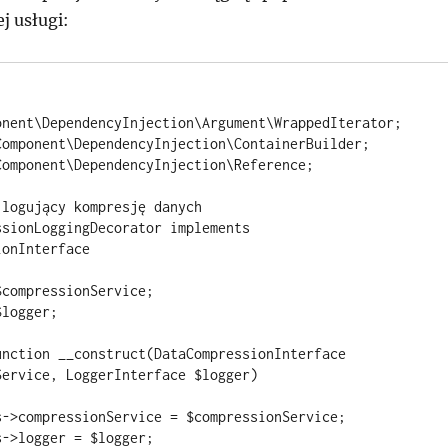
j usługi:
onent\DependencyInjection\Argument\WrappedIterator;

Component\DependencyInjection\ContainerBuilder;

omponent\DependencyInjection\Reference;

logujący kompresję danych

sionLoggingDecorator implements 
onInterface

ervice, LoggerInterface $logger)
