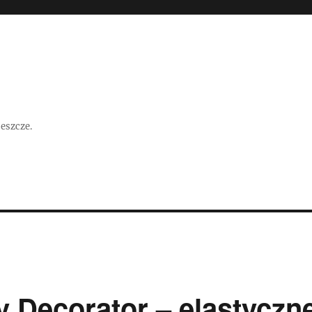
jeszcze.
 Decorator – elastyczn