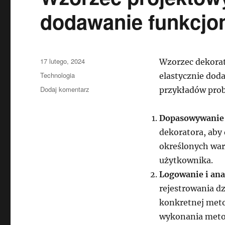
dodawanie funkcjo
Data
17 lutego, 2024
Wzorzec dekorat
publikacji
Kategorie
Technologia
elastycznie doda
do
Dodaj komentarz
przykładów prob
Wzorzec
projektowy
Dopasowywanie 
Decorator
–
dekoratora, aby
elastyczne
określonych waru
dodawanie
użytkownika.
funkcjonalności
Logowanie i ana
rejestrowania d
konkretnej meto
wykonania meto