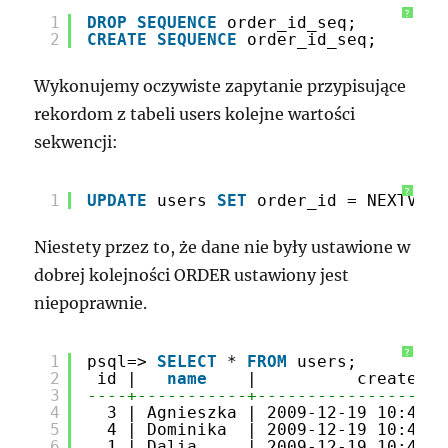
?
1
DROP
SEQUENCE
order_id_seq;
2
CREATE
SEQUENCE
order_id_seq;
Wykonujemy oczywiste zapytanie przypisujące
rekordom z tabeli users kolejne wartości
sekwencji:
?
1
UPDATE
users 
SET
order_id = NEXTVAL(
Niestety przez to, że dane nie były ustawione w
dobrej kolejności ORDER ustawiony jest
niepoprawnie.
?
1
psql=> 
SELECT
* 
FROM
users;
2
id |   
name
|          created  
3
----+-----------+-------------------
4
3 | Agnieszka | 2009-12-19 10:41:4
5
4 | Dominika  | 2009-12-19 10:41:4
6
1 | Dalia     | 2009-12-19 10:41:4