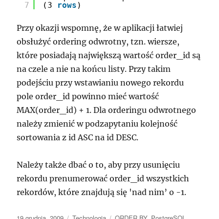
7
(3 
rows
)
Przy okazji wspomnę, że w aplikacji łatwiej
obsłużyć ordering odwrotny, tzn. wiersze,
które posiadają największą wartość order_id są
na czele a nie na końcu listy. Przy takim
podejściu przy wstawianiu nowego rekordu
pole order_id powinno mieć wartość
MAX(order_id) + 1. Dla orderingu odwrotnego
należy zmienić w podzapytaniu kolejność
sortowania z id ASC na id DESC.
Należy także dbać o to, aby przy usunięciu
rekordu prenumerować order_id wszystkich
rekordów, które znajdują się 'nad nim’ o -1.
Data
Kategorie
Tagi
19 grudnia, 2009
Technologia
ORDER BY
,
PostgreSQL
,