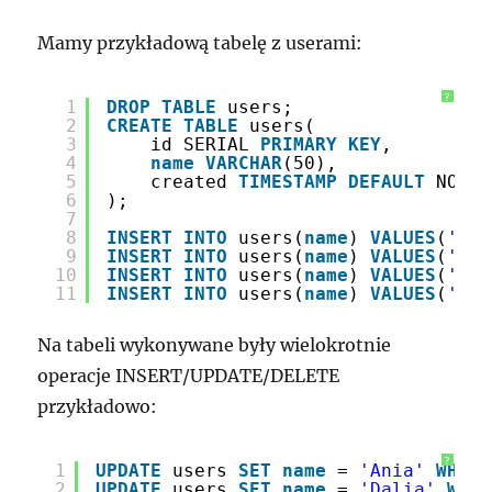
Mamy przykładową tabelę z userami:
?
1
DROP
TABLE
users;
2
CREATE
TABLE
users(
3
id SERIAL 
PRIMARY
KEY
,
4
name
VARCHAR
(50),
5
created 
TIMESTAMP
DEFAULT
NOW()
6
);
7
8
INSERT
INTO
users(
name
) 
VALUES
(
'Mar
9
INSERT
INTO
users(
name
) 
VALUES
(
'Bar
10
INSERT
INTO
users(
name
) 
VALUES
(
'Agn
11
INSERT
INTO
users(
name
) 
VALUES
(
'Dom
Na tabeli wykonywane były wielokrotnie
operacje INSERT/UPDATE/DELETE
przykładowo:
?
1
UPDATE
users 
SET
name
= 
'Ania'
WHERE
2
UPDATE
users 
SET
name
= 
'Dalia'
WHER