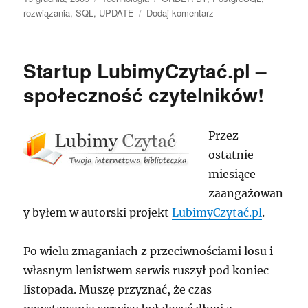
publikacji
do
rozwiązania
,
SQL
,
UPDATE
Dodaj komentarz
UPDATE
z
ORDER
Startup LubimyCzytać.pl –
BY
w
społeczność czytelników!
jednym
zapytaniu
na
Przez
przykładzie
ostatnie
orderingu
danych
miesiące
zaangażowan
y byłem w autorski projekt
LubimyCzytać.pl
.
Po wielu zmaganiach z przeciwnościami losu i
własnym lenistwem serwis ruszył pod koniec
listopada. Muszę przyznać, że czas