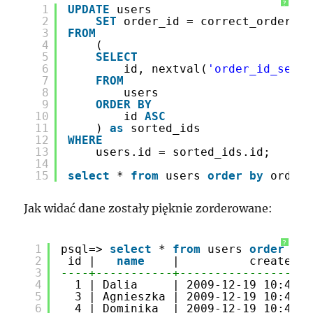
?
1
UPDATE
users
2
SET
order_id = correct_order_id
3
FROM
4
(
5
SELECT
6
id, nextval(
'order_id_seq'
)
7
FROM
8
users
9
ORDER
BY
10
id 
ASC
11
) 
as
sorted_ids
12
WHERE
13
users.id = sorted_ids.id; 
14
15
select
* 
from
users 
order
by
order_
Jak widać dane zostały pięknie zorderowane:
?
1
psql=> 
select
* 
from
users 
order
by
2
id |   
name
|          created  
3
----+-----------+-------------------
4
1 | Dalia     | 2009-12-19 10:41:4
5
3 | Agnieszka | 2009-12-19 10:41:4
6
4 | Dominika  | 2009-12-19 10:41:4