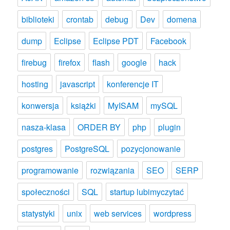
biblioteki
crontab
debug
Dev
domena
dump
Eclipse
Eclipse PDT
Facebook
firebug
firefox
flash
google
hack
hosting
javascript
konferencje IT
konwersja
książki
MyISAM
mySQL
nasza-klasa
ORDER BY
php
plugin
postgres
PostgreSQL
pozycjonowanie
programowanie
rozwiązania
SEO
SERP
społeczności
SQL
startup lubimyczytać
statystyki
unix
web services
wordpress