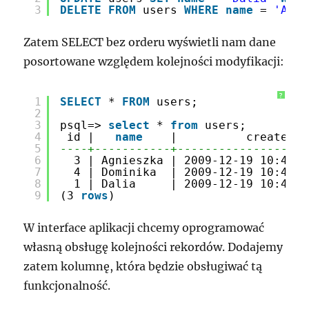
3
DELETE
FROM
users 
WHERE
name
= 
'Ania
Zatem SELECT bez orderu wyświetli nam dane
posortowane względem kolejności modyfikacji:
?
1
SELECT
* 
FROM
users;
2
3
psql=> 
select
* 
from
users;
4
id |   
name
|          created
5
----+-----------+-------------------
6
3 | Agnieszka | 2009-12-19 10:41:4
7
4 | Dominika  | 2009-12-19 10:41:4
8
1 | Dalia     | 2009-12-19 10:41:4
9
(3 
rows
)
W interface aplikacji chcemy oprogramować
własną obsługę kolejności rekordów. Dodajemy
zatem kolumnę, która będzie obsługiwać tą
funkcjonalność.