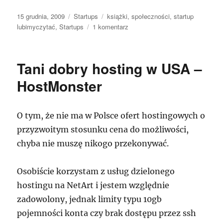
Data
Kategorie
Tagi
15 grudnia, 2009
Startups
książki
,
społeczności
,
startup
publikacji
do
lubimyczytać
,
Startups
1 komentarz
Startup
LubimyCzytać.pl
–
Tani dobry hosting w USA –
społeczność
czytelników!
HostMonster
O tym, że nie ma w Polsce ofert hostingowych o
przyzwoitym stosunku cena do możliwości,
chyba nie muszę nikogo przekonywać.
Osobiście korzystam z usług dzielonego
hostingu na NetArt i jestem względnie
zadowolony, jednak limity typu 10gb
pojemności konta czy brak dostępu przez ssh