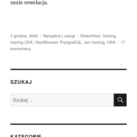
mnie rewelacja.
Data
Kategorie
Tagi
2 grudnia, 2009
Narzędzia i usługi
DreamHost
,
hosting
,
publikacji
hosting USA
,
HostMonster
,
PostgreSQL
,
tani hosting
,
USA
17
do
komentarzy
Tani
dobry
hosting
w
USA
SZUKAJ
–
HostMonster
SZU
Szukaj:
KATEGORIE