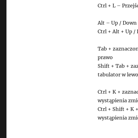
Ctrl + L – Przejś
Alt – Up / Down 
Ctrl + Alt + Up 
Tab + zaznaczone
prawo
Shift + Tab + za
tabulator w lew
Ctrl + K + zazn
wystąpienia zmi
Ctrl + Shift + 
wystąpienia zmi