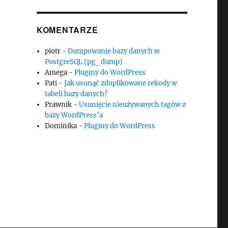
KOMENTARZE
piotr
-
Dumpowanie bazy danych w
PostgreSQL (pg_dump)
Amega
-
Pluginy do WordPress
Pati
-
Jak usunąć zduplikowane rekody w
tabeli bazy danych?
Prawnik
-
Usunięcie nieużywanych tagów z
bazy WordPress’a
Dominika
-
Pluginy do WordPress