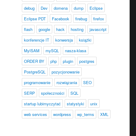
debug
Dev
domena
dump
Eclipse
Eclipse PDT
Facebook
firebug
firefox
flash
google
hack
hosting
javascript
konferencje IT
konwersja
książki
MyISAM
mySQL
nasza-klasa
ORDER BY
php
plugin
postgres
PostgreSQL
pozycjonowanie
programowanie
rozwiązania
SEO
SERP
społeczności
SQL
startup lubimyczytać
statystyki
unix
web services
wordpress
wp_terms
XML