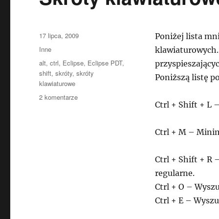
Data
17 lipca, 2009
Poniżej lista mn
publikacji
Kategorie
Inne
klawiaturowych.
Tagi
alt
,
ctrl
,
Eclipse
,
Eclipse PDT
,
przyspieszającyc
shift
,
skróty
,
skróty
Poniższą listę p
klawiaturowe
do
2 komentarze
Ctrl + Shift + L
Skróty
klawiaturowe
w
Ctrl + M – Minim
Eclipse
PDT
Ctrl + Shift + R
regularne.
Ctrl + O – Wyszu
Ctrl + E – Wysz