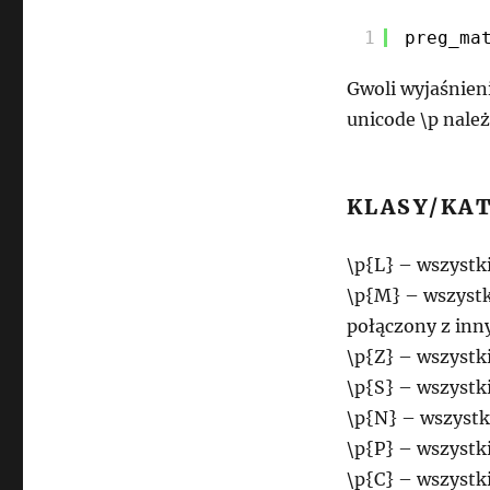
1
preg_ma
Gwoli wyjaśnieni
unicode \p należą
KLASY/KA
\p{L} – wszystki
\p{M} – wszystk
połączony z inny
\p{Z} – wszystk
\p{S} – wszystk
\p{N} – wszystk
\p{P} – wszystki
\p{C} – wszystk