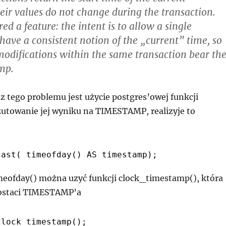
heir values do not change during the transaction.
red a feature: the intent is to allow a single
 have a consistent notion of the „current” time, so
modifications within the same transaction bear th
mp.
 tego problemu jest użycie postgres’owej funkcji
rzutowanie jej wyniku na TIMESTAMP, realizyje to
cast( timeofday() AS timestamp);
imeofday() można uzyć funkcji clock_timestamp(), która
postaci TIMESTAMP’a
clock_timestamp();