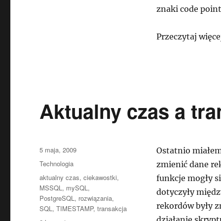
znaki code poin
Przeczytaj więce
Aktualny czas a tr
Data
5 maja, 2009
Ostatnio miałem
publikacji
Kategorie
Technologia
zmienić dane re
Tagi
aktualny czas
,
ciekawostki
,
funkcje mogły s
MSSQL
,
mySQL
,
dotyczyły międ
PostgreSQL
,
rozwiązania
,
rekordów były z
SQL
,
TIMESTAMP
,
transakcja
działanie skrypt