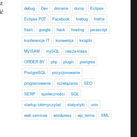
st
debug
Dev
domena
dump
Eclipse
ić
Eclipse PDT
Facebook
firebug
firefox
flash
google
hack
hosting
javascript
konferencje IT
konwersja
książki
MyISAM
mySQL
nasza-klasa
ORDER BY
php
plugin
postgres
PostgreSQL
pozycjonowanie
programowanie
rozwiązania
SEO
SERP
społeczności
SQL
startup lubimyczytać
statystyki
unix
web services
wordpress
wp_terms
XML