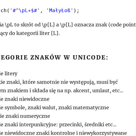
tch(
'#^\pL+$#'
, 
'MałyŁoß'
);
a \pL to skrót od \p{L} a \p{L} oznacza znak (code point
cy do kategorii liter {L}.
TEGORIE ZNAKÓW W UNICODE:
e litery
ie znaki, które samotnie nie występują, musi być
m znakiem i składa się na np. akcent, umlaut, etc…
ie znaki niewidoczne
ie symbole, znaki walut, znaki matematyczne
ie znaki numeryczne
e znaki interpunkcyjne: przecinki, średniki etc…
ie niewidoczne znaki kontrolne i niewykorzystywane