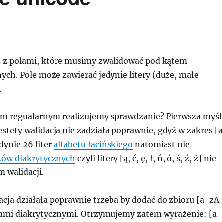
 z polami, które musimy zwalidować pod kątem
ych. Pole może zawierać jedynie litery (duże, małe –
.
m regualarnym realizujemy sprawdzanie? Pierwsza myśl
stety walidacja nie zadziała poprawnie, gdyż w zakres [
dynie 26 liter
alfabetu łacińskiego
natomiast nie
ów diakrytycznych
czyli litery [ą, ć, ę, ł, ń, ó, ś, ź, ż] nie
m walidacji.
acja działała poprawnie trzeba by dodać do zbioru [a-zA
akami diakrytycznymi. Otrzymujemy zatem wyrażenie: [a-