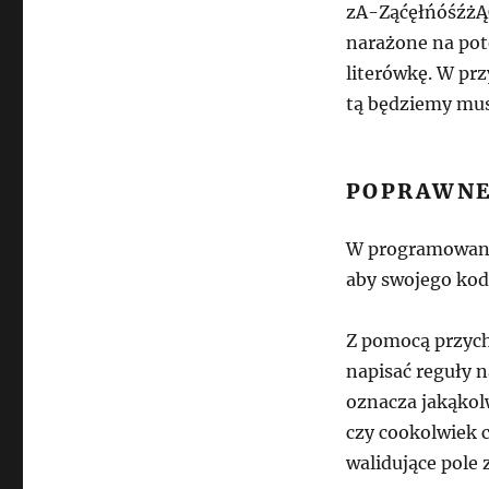
zA-ZąćęłńóśźżĄĆ
narażone na pote
literówkę. W pr
tą będziemy mus
POPRAWNE
W programowaniu 
aby swojego kod
Z pomocą przyc
napisać reguły n
oznacza jakąkolw
czy cookolwiek c
walidujące pole 