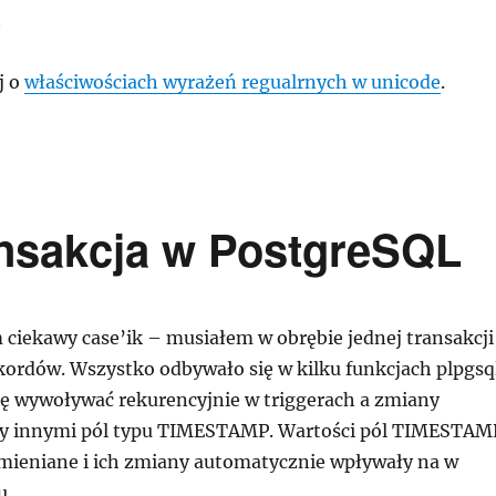
t
j o
właściwościach wyrażeń regualrnych w unicode
.
ansakcja w PostgreSQL
 ciekawy case’ik – musiałem w obrębie jednej transakcji
kordów. Wszystko odbywało się w kilku funkcjach plpgsq
ię wywoływać rekurencyjnie w triggerach a zmiany
zy innymi pól typu TIMESTAMP. Wartości pól TIMESTAM
mieniane i ich zmiany automatycznie wpływały na w
u.