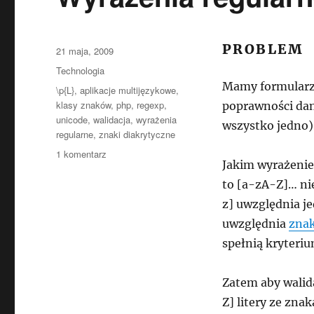
PROBLEM
Data
21 maja, 2009
publikacji
Kategorie
Technologia
Mamy formularz
Tagi
\p{L}
,
aplikacje multijęzykowe
,
klasy znaków
,
php
,
regexp
,
poprawności dan
unicode
,
walidacja
,
wyrażenia
wszystko jedno)
regularne
,
znaki diakrytyczne
do
1 komentarz
Jakim wyrażenie
Wyrażenia
regularne
to [a-zA-Z]… nie
unicode
z] uwzględnia je
uwzględnia
znak
spełnią kryteriu
Zatem aby walid
Z] litery ze zn