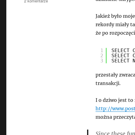
do
2 komentarze
Aktualny
czas
Jakież było moje
a
rekordy miały t
transakcja
w
że po rozpoczęci
PostgreSQL
1
SELECT 
2
SELECT 
3
SELECT 
przestały zwraca
transakcji.
I o dziwo jest t
http://www.post
można przeczyt
Since these fun