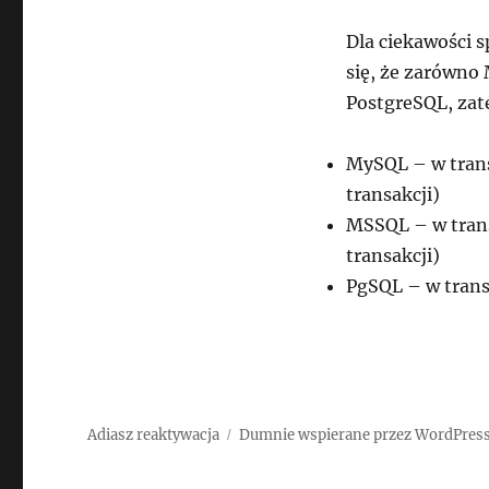
Dla ciekawości s
się, że zarówno 
PostgreSQL, za
MySQL – w transa
transakcji)
MSSQL – w transa
transakcji)
PgSQL – w transa
Adiasz reaktywacja
Dumnie wspierane przez WordPres