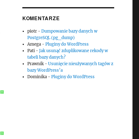
KOMENTARZE
piotr
-
Dumpowanie bazy danych w
e
PostgreSQL (pg_dump)
Amega
-
Pluginy do WordPress
Pati
-
Jak usunąć zduplikowane rekody w
tabeli bazy danych?
Prawnik
-
Usunięcie nieużywanych tagów z
bazy WordPress’a
Dominika
-
Pluginy do WordPress
?
?