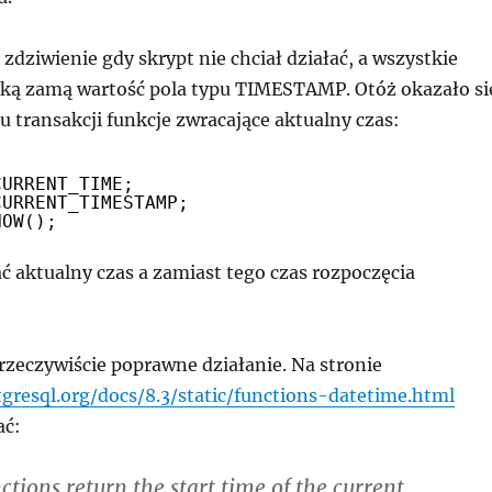
 zdziwienie gdy skrypt nie chciał działać, a wszystkie
aką zamą wartość pola typu TIMESTAMP. Otóż okazało si
u transakcji funkcje zwracające aktualny czas:
CURRENT_TIME;
CURRENT_TIMESTAMP;
NOW();
ć aktualny czas a zamiast tego czas rozpoczęcia
o rzeczywiście poprawne działanie. Na stronie
gresql.org/docs/8.3/static/functions-datetime.html
ać:
ctions return the start time of the current