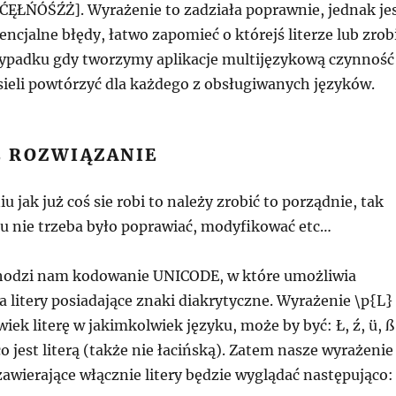
ĘŁŃÓŚŹŻ]. Wyrażenie to zadziała poprawnie, jednak je
ncjalne błędy, łatwo zapomieć o którejś literze lub zrob
zypadku gdy tworzymy aplikacje multijęzykową czynność
ieli powtórzyć dla każdego z obsługiwanych języków.
 ROZWIĄZANIE
jak już coś sie robi to należy zrobić to porządnie, tak
u nie trzeba było poprawiać, modyfikować etc…
hodzi nam kodowanie UNICODE, w które umożliwia
a litery posiadające znaki diakrytyczne. Wyrażenie \p{L}
iek literę w jakimkolwiek języku, może by być: Ł, ź, ü, ß
o jest literą (także nie łacińską). Zatem nasze wyrażenie
zawierające włącznie litery będzie wyglądać następująco: