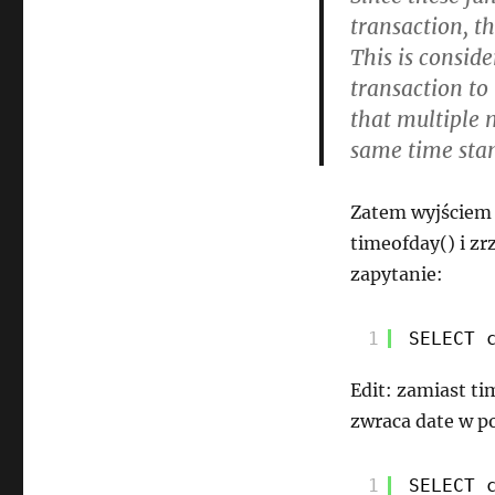
transaction, t
This is conside
transaction to
that multiple 
same time sta
Zatem wyjściem z
timeofday() i z
zapytanie:
1
SELECT 
Edit: zamiast t
zwraca date w 
1
SELECT 