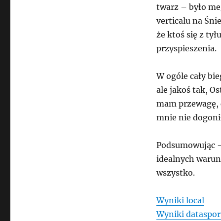
twarz – było me
verticalu na Śni
że ktoś się z t
przyspieszenia.
W ogóle cały bie
ale jakoś tak, O
mam przewagę, ch
mnie nie dogonił
Podsumowując – 
idealnych warunk
wszystko.
Wyniki local
Wyniki dataspor