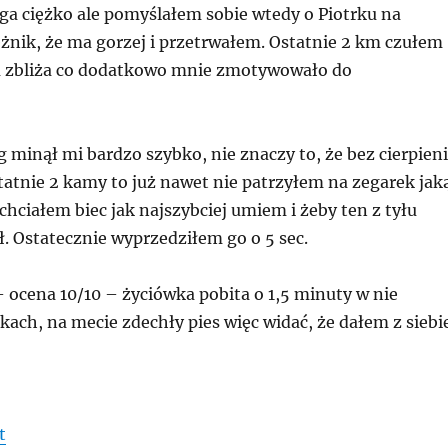
ga ciężko ale pomyślałem sobie wtedy o Piotrku na
eżnik, że ma gorzej i przetrwałem. Ostatnie 2 km czułem
yłu zbliża co dodatkowo mnie zmotywowało do
g minął mi bardzo szybko, nie znaczy to, że bez cierpien
statnie 2 kamy to już nawet nie patrzyłem na zegarek jak
ciałem biec jak najszybciej umiem i żeby ten z tyłu
. Ostatecznie wyprzedziłem go o 5 sec.
ocena 10/10 – życiówka pobita o 1,5 minuty w nie
ach, na mecie zdechły pies więc widać, że dałem z siebi
t