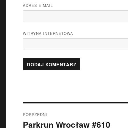
ADRES E-MAIL
WITRYNA INTERNETOWA
Nawigacja
POPRZEDNI
wpisu
Parkrun Wrocłąw #610
Poprzedni