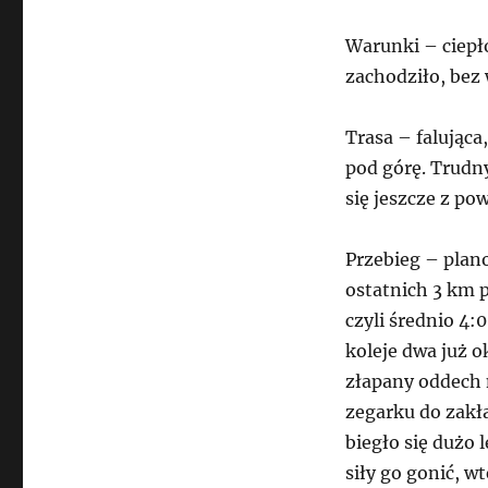
Warunki – ciepło
zachodziło, bez 
Trasa – falując
pod górę. Trudn
się jeszcze z p
Przebieg – plan
ostatnich 3 km p
czyli średnio 4:
koleje dwa już o
złapany oddech n
zegarku do zakł
biegło się dużo 
siły go gonić, w