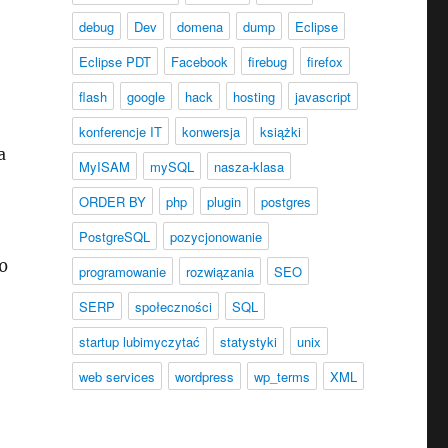
debug
Dev
domena
dump
Eclipse
Eclipse PDT
Facebook
firebug
firefox
flash
google
hack
hosting
javascript
konferencje IT
konwersja
książki
a
MyISAM
mySQL
nasza-klasa
ORDER BY
php
plugin
postgres
PostgreSQL
pozycjonowanie
30
programowanie
rozwiązania
SEO
SERP
społeczności
SQL
startup lubimyczytać
statystyki
unix
web services
wordpress
wp_terms
XML