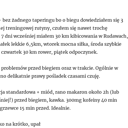
 bez żadnego taperingu bo o biegu dowiedziałem się 3
nej treningowej rutyny, czułem się nawet trochę
7 dni wcześniej miałem 30 km kibicowania w Rudawach,
ałek lekkie 6,5km, wtorek mocna siłka, środa szybkie
, czwartek 30 km rower, piątek odpoczynek.
o problemów przed biegiem oraz w trakcie. Ogólnie w
 no delikatnie prawy pośladek czasami czuję.
cja standardowa + miód, rano makaron około 2h (lub
śniej!) przed biegiem, kawka. 300mg kofeiny 40 min
zgrzewce 15 min przed. Idealnie.
ko na krótko, upał