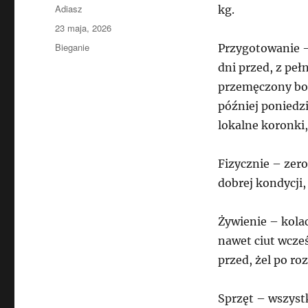
Autor
Adiasz
kg.
Data
23 maja, 2026
publikacji
Kategorie
Bieganie
Przygotowanie –
dni przed, z peł
przemęczony bo 
później poniedzi
lokalne koronki
Fizycznie – zer
dobrej kondycji,
Żywienie – kola
nawet ciut wcze
przed, żel po ro
Sprzęt – wszyst