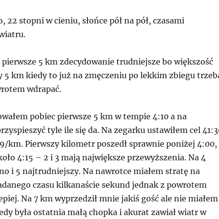
, 22 stopni w cieniu, słońce pół na pół, czasami
wiatru.
a, pierwsze 5 km zdecydowanie trudniejsze bo większość
y 5 km kiedy to już na zmęczeniu po lekkim zbiegu trzeb
owrotem wdrapać.
owałem pobiec pierwsze 5 km w tempie 4:10 a na
rzyspieszyć tyle ile się da. Na zegarku ustawiłem cel 41:
09/km. Pierwszy kilometr poszedł sprawnie poniżej 4:00,
koło 4:15 – 2 i 3 mają największe przewyższenia. Na 4
o i 5 najtrudniejszy. Na nawrotce miałem stratę na
adanego czasu kilkanaście sekund jednak z powrotem
lepiej. Na 7 km wyprzedził mnie jakiś gość ale nie miałem
tedy była ostatnia małą chopka i akurat zawiał wiatr w