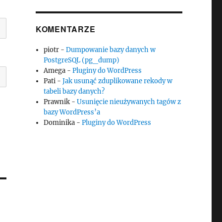
KOMENTARZE
piotr
-
Dumpowanie bazy danych w
PostgreSQL (pg_dump)
Amega
-
Pluginy do WordPress
Pati
-
Jak usunąć zduplikowane rekody w
tabeli bazy danych?
Prawnik
-
Usunięcie nieużywanych tagów z
bazy WordPress’a
Dominika
-
Pluginy do WordPress