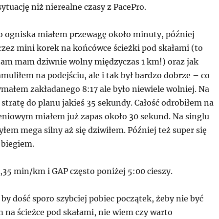
sytuację niż nierealne czasy z PacePro.
o ogniska miałem przewagę około minuty, później
rzez mini korek na końcówce ścieżki pod skałami (to
tam mam dziwnie wolny międzyczas 1 km!) oraz jak
muliłem na podejściu, ale i tak był bardzo dobrze – co
ymałem zakładanego 8:17 ale było niewiele wolniej. Na
stratę do planu jakieś 35 sekundy. Całość odrobiłem na
ieniowym miałem już zapas około 30 sekund. Na singlu
yłem mega silny aż się dziwiłem. Później też super się
s biegiem.
,35 min/km i GAP często poniżej 5:00 cieszy.
by dość sporo szybciej pobiec początek, żeby nie być
na ścieżce pod skałami, nie wiem czy warto