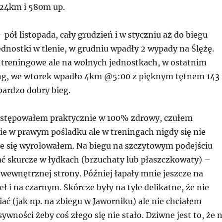
 24km i 580m up.
pół listopada, cały grudzień i w styczniu aż do biegu
dnostki w tlenie, w grudniu wpadły 2 wypady na Ślężę.
 treningowe ale na wolnych jednostkach, w ostatnim
ng, we wtorek wpadło 4km @5:00 z pięknym tętnem 143
bardzo dobry bieg.
ystępowałem praktycznie w 100% zdrowy, czułem
ie w prawym pośladku ale w treningach nigdy się nie
e się wyrolowałem. Na biegu na szczytowym podejściu
ać skurcze w łydkach (brzuchaty lub płaszczkowaty) –
wewnętrznej strony. Później łapały mnie jeszcze na
ł i na czarnym. Skórcze były na tyle delikatne, że nie
ć (jak np. na zbiegu w Jaworniku) ale nie chciałem
ywności żeby coś złego się nie stało. Dziwne jest to, że 