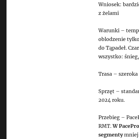
Wniosek: bardzie
z żelami
Warunki – temper
oblodzenie tylk
do Tąpadeł. Cza
wszystko: śnieg,
Trasa – szeroka
Sprzęt – standa
2024 roku.
Przebieg – Pace
RMT.
W PacePro
segmenty
mniej 