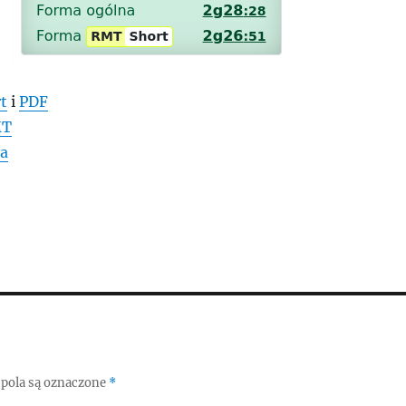
t
i
PDF
MT
va
pola są oznaczone
*