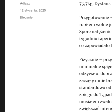
Autor
Adiasz
75,7kg. Dystans
Data
12 stycznia, 2025
publikacji
Kategorie
Bieganie
Przygotowanie – 
robiłem wolne je
Spore natężenie
tygodniu taperi
co zapowiadało 
Fizycznie – prz
minimalne spięc
odzywało, dobrz
zaczęły mnie br
standardowo od 
zbiegu do Tąpade
musiałem zwalnia
zwiększać intens