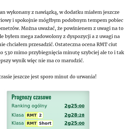
lan wykonany z nawiązką, w dodatku miałem jeszcze
ciowy i spokojnie mógłbym podobnym tempem pobiec
ilometrów. Można uważać, że powinienem z uwagi na to
ale byłem mega zadowolony z dyspozycji a z uwagi na
nie chciałem przesadzić. Ostateczna ocena RMT ciut
o 530 mimo przybiegnięcia minutę szybciej ale to i tak
pszy wynik więc nie ma co marudzić.
trasie jeszcze jest sporo minut do urwania!