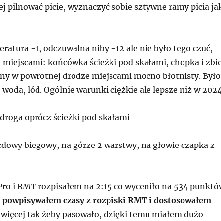
j pilnować picie, wyznaczyć sobie sztywne ramy picia ja
atura -1, odczuwalna niby -12 ale nie było tego czuć,
o miejscami: końcówka ścieżki pod skałami, chopka i zbi
rny w powrotnej drodze miejscami mocno błotnisty. Było
 woda, lód. Ogólnie warunki ciężkie ale lepsze niż w 2024
 droga oprócz ścieżki pod skałami
rdowy biegowy, na górze 2 warstwy, na głowie czapka z
Pro i RMT rozpisałem na 2:15 co wyceniło na 534 punktó
 powpisywałem czasy z rozpiski RMT i dostosowałem
więcej tak żeby pasowało, dzięki temu miałem dużo