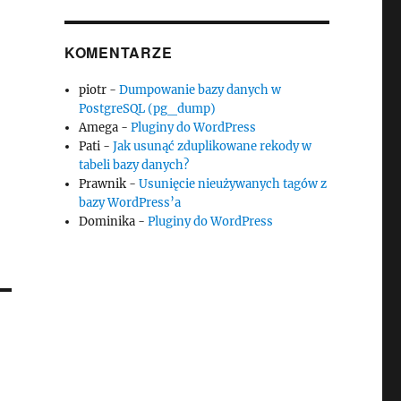
KOMENTARZE
piotr
-
Dumpowanie bazy danych w
PostgreSQL (pg_dump)
Amega
-
Pluginy do WordPress
Pati
-
Jak usunąć zduplikowane rekody w
tabeli bazy danych?
Prawnik
-
Usunięcie nieużywanych tagów z
bazy WordPress’a
Dominika
-
Pluginy do WordPress