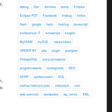
y,
debug
Dev
domena
dump
Eclipse
Eclipse PDT
Facebook
firebug
firefox
flash
google
hack
hosting
javascript
konferencje IT
konwersja
książki
MyISAM
mySQL
nasza-klasa
ORDER BY
php
plugin
postgres
PostgreSQL
pozycjonowanie
programowanie
rozwiązania
SEO
+
SERP
społeczności
SQL
e,
startup lubimyczytać
statystyki
unix
gu
web services
wordpress
wp_terms
XML