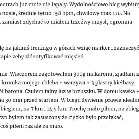
etrach już mnie nie łapały. Wydolnościowo bieg wybitn
 nosie, średnie tętno 158 bpm, chwilowy max 170. Na
 zamiast zdychać to miałem trzeźwy umysł, ogromna
dę na jakimś treningu w górach wziąć marker i zaznaczyć
łapie żeby zidentyfikować mięsień.
lnie. Wieczorem zagotowałem 300g makaronu, zjadłam z
1 kromka mojego chleba + warzywa + 3 plastry kiełbasy,
ół batona. Czułem fajny luz w brzuszku. W domu kawka 
a 30 min przed startem. W biegu żywienie prawie idealn
 biegiem, na 7 km i 14,5 km. Trochę mało piłem, na zbie
ewo byłem tak zasuszony że ciężko było przełykać,
coś piłem raz ale za mało.