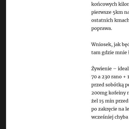
końcowych kilom
pierwsze 5km na
ostatnich kmach
poprawa.
Wniosek, jak bę
tam gdzie mnie 
Żywienie – idea
70 a 230 rano + 
przed sobótką p
200mg kofeiny n
żel 15 min przed
po zakręcie na l
wcześniej chyba 