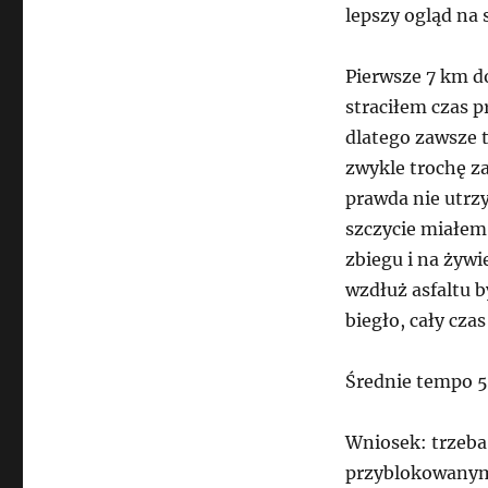
lepszy ogląd na 
Pierwsze 7 km d
straciłem czas p
dlatego zawsze 
zwykle trochę za
prawda nie utrz
szczycie miałem 
zbiegu i na żyw
wzdłuż asfaltu b
biegło, cały cza
Średnie tempo 5
Wniosek: trzeba 
przyblokowanym 