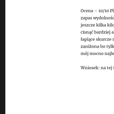
Ocena – 10/10 P
zapas wydolnoś
jeszcze kilka k
cisnąć bardziej 
łapiące skurcze 
zaniżona bo tylk
mój mocno najle
Wniosek: na tej 